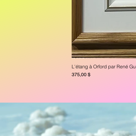
L'étang à Orford par René Gu
Prix
375,00 $