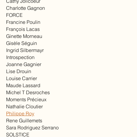
Cathy Jolicoeur
Charlotte Gagnon
FORCE
Francine Poulin
François Lacas
Ginette Morneau
Gisèle Séguin
Ingrid Silbermayr
Introspection
Joanne Gagnier
Lise Drouin
Louise Carrier
Maude Lassard
Michel T Desroches
Moments Précieux
Nathalie Cloutier
Philippe Roy
Rene Guillemets
Sara Rodriguez Serrano
SOLSTICE